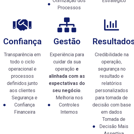
Otimização dos
Estratégico
Processos
Confiança
Gestão
Resultado
Transparência em
Experiência para
Credibilidade na
todo o ciclo
cuidar da sua
operação,
operacional e
operação
e
segurança no
processos
alinhada com as
resultado e
definidos junto
expectativas do
relatórios
aos clientes
seu negócio
.
personalizados
Segurança e
Melhoria nos
para tomada de
Confiança
Controles
decisão com base
Financeira
Internos
em dados
Tomada de
Decisão Mais
Assertiva