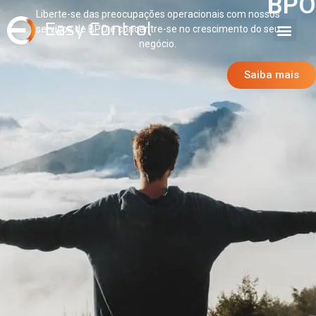
BPO
Liberte-se das preocupações operacionais com nossos
serviços de BPO e concentre-se no crescimento do seu
negócio.
Saiba mais