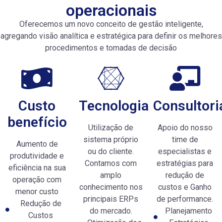
operacionais
Oferecemos um novo conceito de gestão inteligente,
agregando visão analítica e estratégica para definir os melhores
procedimentos e tomadas de decisão
Custo
Tecnologia
Consultori
benefício
Utilização de
Apoio do nosso
sistema próprio
time de
Aumento de
ou do cliente.
especialistas e
produtividade e
Contamos com
estratégias para
eficiência na sua
amplo
redução de
operação com
conhecimento nos
custos e Ganho
menor custo
principais ERPs
de performance.
Redução de
do mercado.
Planejamento
Custos
Fiscal
Contabilidade
Financeiro
Staff Loan