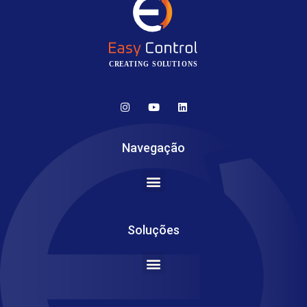
CR
E
A
TING SO
L
UTIONS
Navegação
Soluções