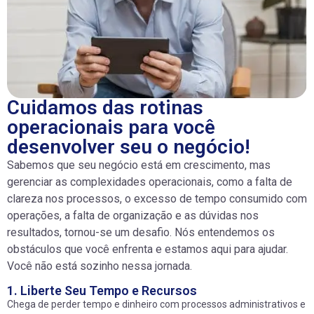
fiscal, entrega de
financeiro de forma
conformidade na sua
projetos pontuais.
obrigações acessórias,
automatizada e
operação.
fiscalizações e outros.
transparente.
Cuidamos das rotinas
operacionais para você
desenvolver seu o negócio!
Sabemos que seu negócio está em crescimento, mas
gerenciar as complexidades operacionais, como a falta de
clareza nos processos, o excesso de tempo consumido com
operações, a falta de organização e as dúvidas nos
resultados, tornou-se um desafio. Nós entendemos os
obstáculos que você enfrenta e estamos aqui para ajudar.
Você não está sozinho nessa jornada.
1. Liberte Seu Tempo e Recursos
Chega de perder tempo e dinheiro com processos administrativos e