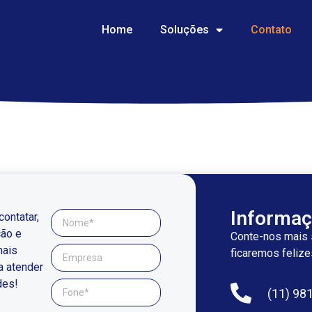
Home
Soluções
Contato
Informaç
ontatar,
ção e
Conte-nos mais 
mais
ficaremos felize
a atender
des!
(11) 98